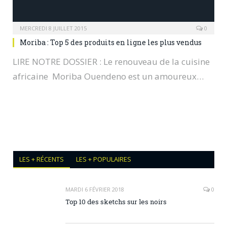
MERCREDI 8 JUILLET 2015
0
Moriba : Top 5 des produits en ligne les plus vendus
LIRE NOTRE DOSSIER : Le renouveau de la cuisine
africaine Moriba Ouendeno est un amoureux…
LES + RÉCENTS
LES + POPULAIRES
MARDI 6 FÉVRIER 2018
0
Top 10 des sketchs sur les noirs