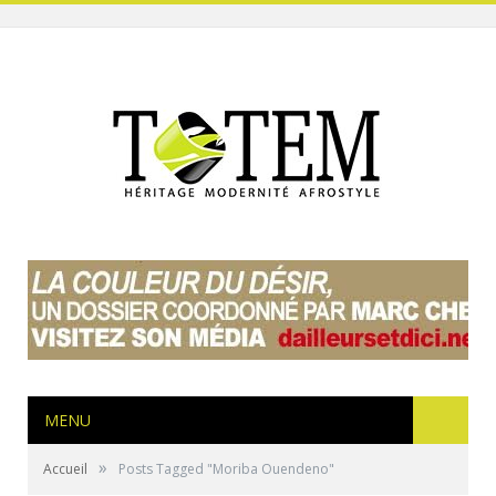
MENU
»
Accueil
Posts Tagged "Moriba Ouendeno"