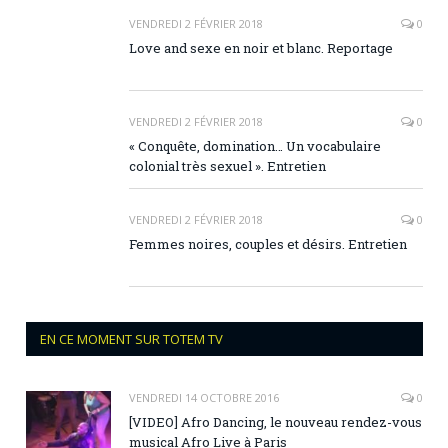
VENDREDI 2 FÉVRIER 2018
0
Love and sexe en noir et blanc. Reportage
VENDREDI 2 FÉVRIER 2018
0
« Conquête, domination… Un vocabulaire
colonial très sexuel ». Entretien
VENDREDI 2 FÉVRIER 2018
0
Femmes noires, couples et désirs. Entretien
EN CE MOMENT SUR TOTEM TV
VENDREDI 14 OCTOBRE 2016
0
[VIDEO] Afro Dancing, le nouveau rendez-vous
musical Afro Live à Paris