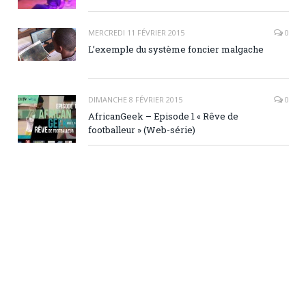
MERCREDI 11 FÉVRIER 2015
0
L’exemple du système foncier malgache
DIMANCHE 8 FÉVRIER 2015
0
AfricanGeek – Episode 1 « Rêve de
footballeur » (Web-série)