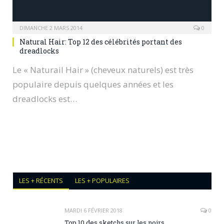
DIMANCHE 2 MARS 2014
0
Natural Hair: Top 12 des célébrités portant des
dreadlocks
Le « Naturail Hair » (cheveux naturels) est très
populaire depuis quelques années et les
dreadlocks est…
LES + RÉCENTS
LES + POPULAIRES
MARDI 6 FÉVRIER 2018
0
Top 10 des sketchs sur les noirs