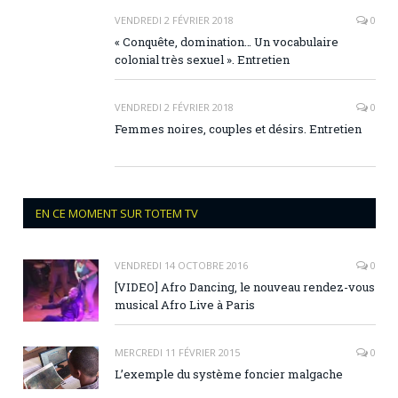
VENDREDI 2 FÉVRIER 2018
0
« Conquête, domination… Un vocabulaire
colonial très sexuel ». Entretien
VENDREDI 2 FÉVRIER 2018
0
Femmes noires, couples et désirs. Entretien
EN CE MOMENT SUR TOTEM TV
VENDREDI 14 OCTOBRE 2016
0
[VIDEO] Afro Dancing, le nouveau rendez-vous
musical Afro Live à Paris
MERCREDI 11 FÉVRIER 2015
0
L’exemple du système foncier malgache