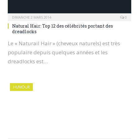
DIMANCHE 2 MARS 2014
0
Natural Hair: Top 12 des célébrités portant des
dreadlocks
Le « Naturail Hair » (cheveux naturels) est très
populaire depuis quelques années et les
dreadlocks est…
HUMOUR