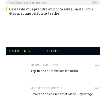
VENDREDI 15 NOVEMBRE 2013
0
Cessez de vous prendre en photo seuls…sauf si vous
êtes avec une célébrité #selfie
LES + RÉCENTS
LES + POPULAIRES
MARDI 6 FÉVRIER 2018
0
Top 10 des sketchs sur les noirs
VENDREDI 2 FÉVRIER 2018
0
Love and sexe en noir et blanc. Reportage