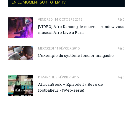
EN CE MOMENT SUR TOTEM TV
VENDREDI 14 OCTOBRE 2016
0
[VIDEO] Afro Dancing, le nouveau rendez-vous
musical Afro Live à Paris
MERCREDI 11 FÉVRIER 2015
0
L’exemple du système foncier malgache
DIMANCHE 8 FÉVRIER 2015
0
AfricanGeek – Episode 1 « Rêve de
footballeur » (Web-série)