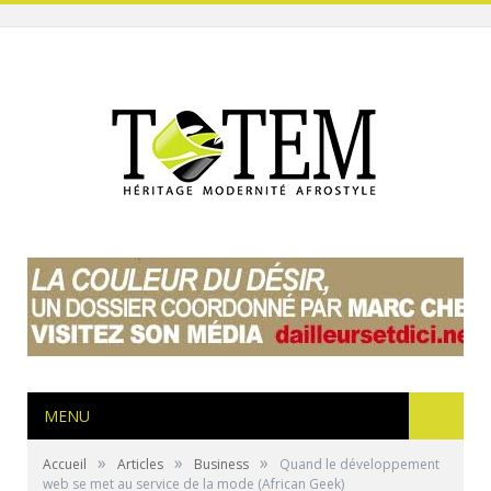
MENU
»
»
»
Accueil
Articles
Business
Quand le développement
web se met au service de la mode (African Geek)