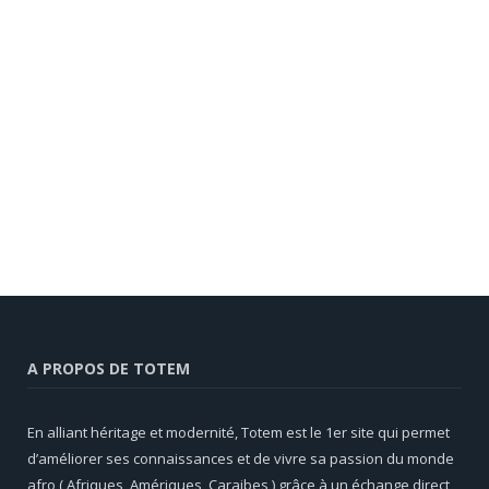
A PROPOS DE TOTEM
En alliant héritage et modernité, Totem est le 1er site qui permet
d’améliorer ses connaissances et de vivre sa passion du monde
afro ( Afriques, Amériques, Caraibes ) grâce à un échange direct