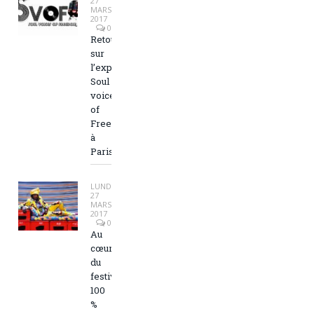
27
MARS
2017
0
Retour
sur
l’exposition
Soul
voices
of
Freedom
à
Paris
LUNDI
27
MARS
2017
0
Au
cœur
du
festival
100
%