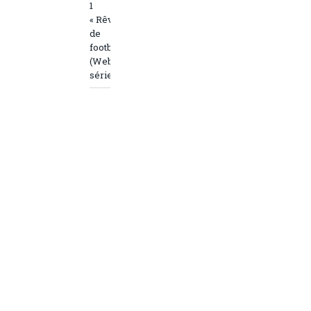
1
« Rêve
de
footballeur »
(Web-
série)