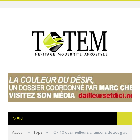
MENU
»
»
Accueil
Tops
TOP 10 des meilleurs chansons de zouglou