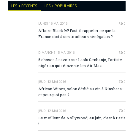
LES + RÉCENTS
LES + POPULAIRES
LUNDI 16 MAI 2016
0
Affaire Black M! Faut-il rappeler ce que la
France doit à ses tirailleurs sénégalais ?
DIMANCHE 15 MAI 2016
0
5 choses à savoir sur Laolu Senbanjo, l’artiste
nigérian qui réinvente les Air Max
JEUDI 12 MAI 2016
0
African Wines, salon dédié au vin à Kinshasa :
et pourquoi pas ?
JEUDI 12 MAI 2016
0
Le meilleur de Nollywood, en juin, c’est à Paris
!