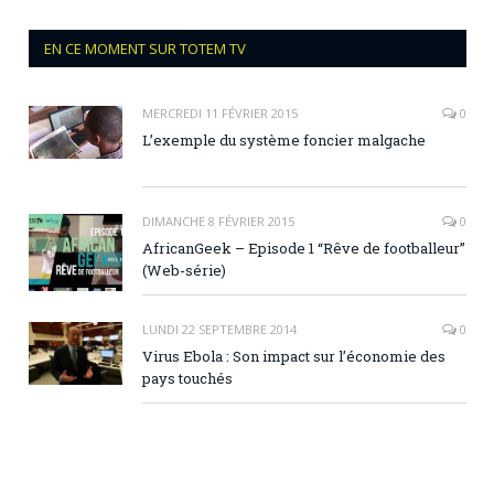
EN CE MOMENT SUR TOTEM TV
MERCREDI 11 FÉVRIER 2015
0
L’exemple du système foncier malgache
DIMANCHE 8 FÉVRIER 2015
0
AfricanGeek – Episode 1 “Rêve de footballeur”
(Web-série)
LUNDI 22 SEPTEMBRE 2014
0
Virus Ebola : Son impact sur l’économie des
pays touchés