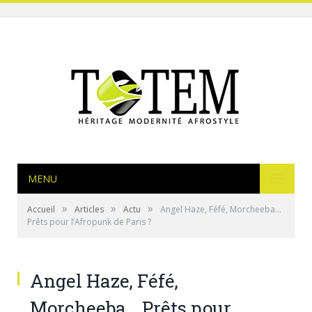
MENU
»
»
»
Accueil
Articles
Actu
Angel Haze, Féfé, Morcheeba…
Prêts pour l’Afropunk de Paris ?
Angel Haze, Féfé,
Morcheeba… Prêts pour