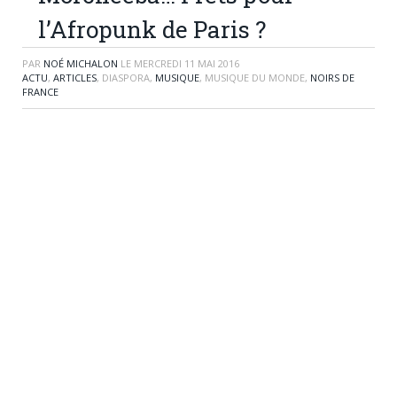
l’Afropunk de Paris ?
PAR
NOÉ MICHALON
LE
MERCREDI 11 MAI 2016
ACTU
,
ARTICLES
, DIASPORA,
MUSIQUE
, MUSIQUE DU MONDE,
NOIRS DE
FRANCE