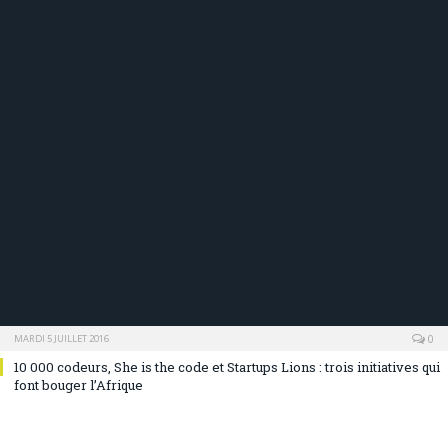
0
MARDI 5 JUILLET 2016
10 000 codeurs, She is the code et Startups Lions : trois initiatives qui
font bouger l’Afrique