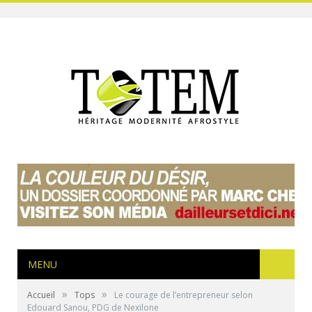
MENU
»
»
Accueil
Tops
Le courage de l’entrepreneur selon
Edouard Sanou, PDG de Nexilone